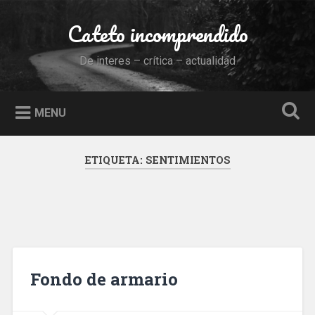
Skip
to
Cateto incomprendido
Search
content
De interes – crítica – actualidad
MENU
ETIQUETA:
SENTIMIENTOS
Fondo de armario