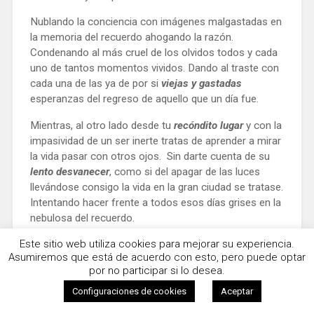
Nublando la conciencia con imágenes malgastadas en
la memoria del recuerdo ahogando la razón.
Condenando al más cruel de los olvidos todos y cada
uno de tantos momentos vividos. Dando al traste con
cada una de las ya de por si
viejas y gastadas
esperanzas del regreso de aquello que un día fue.
Mientras, al otro lado desde tu
recóndito lugar
y con la
impasividad de un ser inerte tratas de aprender a mirar
la vida pasar con otros ojos. Sin darte cuenta de su
lento desvanecer
, como si del apagar de las luces
llevándose consigo la vida en la gran ciudad se tratase.
Intentando hacer frente a todos esos días grises en la
nebulosa del recuerdo.
A esa desorientación de mano de la
ausencia de
Este sitio web utiliza cookies para mejorar su experiencia.
Asumiremos que está de acuerdo con esto, pero puede optar
palabras y emociones
. Tratando de evitar que los días
por no participar si lo desea.
acaben fundiéndose con las noches tornándose en
completa oscuridad hasta desvanecerse como el
Configuraciones de cookies
Aceptar
humo en el horizonte de las antiguas chimeneas.