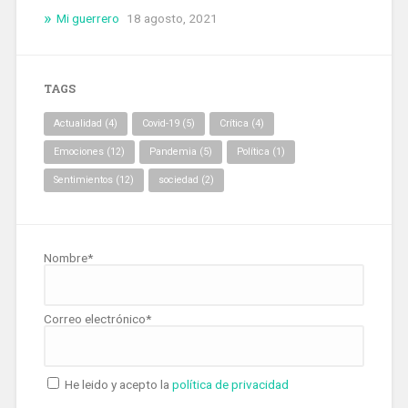
Mi guerrero
18 agosto, 2021
TAGS
Actualidad
(4)
Covid-19
(5)
Crítica
(4)
Emociones
(12)
Pandemia
(5)
Política
(1)
Sentimientos
(12)
sociedad
(2)
Nombre*
Correo electrónico*
He leido y acepto la
política de privacidad