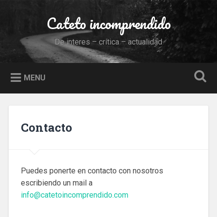
Skip
to
Cateto incomprendido
Search
content
De interes – crítica – actualidad
MENU
Contacto
Puedes ponerte en contacto con nosotros
escribiendo un mail a
info@catetoincomprendido.com